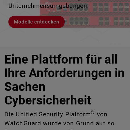
IT-Risiken zu identifizieren, die manuell
Unternehmensumgebungen.
zu verlieren.
ermöglicht.
schwer erkennbar sind.
Modelle entdecken
Lernen Sie Rai kennen
Lernen Sie WatchGuard EDR kennen
CloudDR entdecken
Eine Plattform für all
Ihre Anforderungen in
Sachen
Cybersicherheit
®
Die Unified Security Platform
von
WatchGuard wurde von Grund auf so