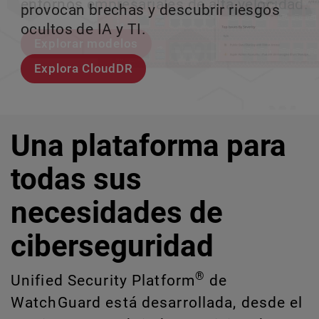
entornos empresariales de alta velocidad.
provocan brechas y descubrir riesgos
escalar sin perder ningún pas
crecimiento escalable.
ocultos de IA y TI.
Explorar modelos
Conozcan a Rai
Conozca WatchGuard EDR
Explora CloudDR
Una plataforma para
todas sus
necesidades de
ciberseguridad
®
Unified Security Platform
de
WatchGuard está desarrollada, desde el