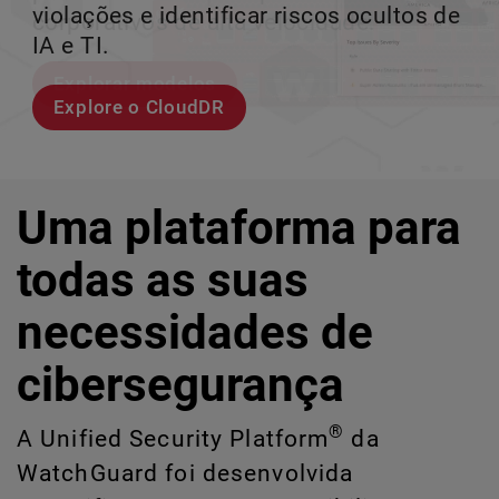
violações e identificar riscos ocultos de
corporativos de alta velocidade.
perder o ritmo.
crescimento escalável.
IA e TI.
Explorar modelos
Conheça Rai
Conheça o WatchGuard EDR
Explore o CloudDR
Uma plataforma para
todas as suas
necessidades de
cibersegurança
®
A Unified Security Platform
da
WatchGuard foi desenvolvida