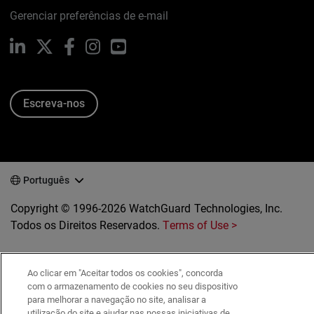
Gerenciar preferências de e-mail
LinkedIn
X
Facebook
Instagram
YouTube
Escreva-nos
Português
Copyright © 1996-2026 WatchGuard Technologies, Inc.
Todos os Direitos Reservados.
Terms of Use >
Ao clicar em "Aceitar todos os cookies", concorda
com o armazenamento de cookies no seu dispositivo
para melhorar a navegação no site, analisar a
utilização do site e ajudar nas nossas iniciativas de