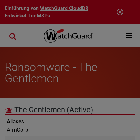
Direkt zum Inhalt
Einführung von
WatchGuard CloudDR
–
Entwickelt für MSPs
Open mobi
Close search
Ransomware - The
Gentlemen
The Gentlemen
(Active)
Aliases
ArmCorp