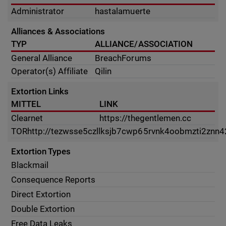
Administrator
hastalamuerte
Alliances & Associations
TYP
ALLIANCE/ASSOCIATION
General Alliance
BreachForums
Operator(s) Affiliate
Qilin
Extortion Links
MITTEL
LINK
Clearnet
https://thegentlemen.cc
TOR
http://tezwsse5czllksjb7cwp65rvnk4oobmzti2znn4
Extortion Types
Blackmail
Consequence Reports
Direct Extortion
Double Extortion
Free Data Leaks