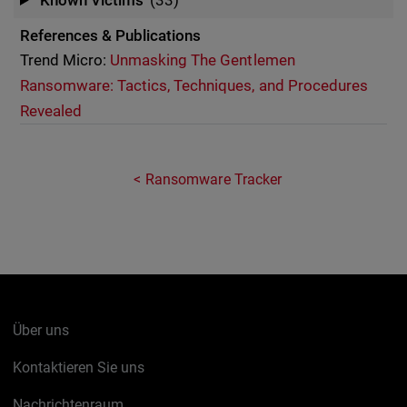
Known Victims
(33)
References & Publications
Trend Micro:
Unmasking The Gentlemen
Ransomware: Tactics, Techniques, and Procedures
Revealed
Ransomware Tracker
Über uns
Kontaktieren Sie uns
Nachrichtenraum