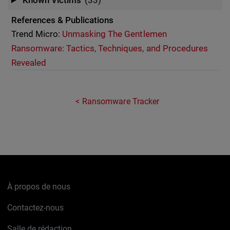
Known Victims
(33)
References & Publications
Trend Micro:
Unmasking The Gentlemen
Ransomware: Tactics, Techniques, and Procedures
Revealed
Ransomware Tracker
À propos de nous
Contactez-nous
Salle de rédaction