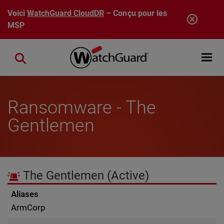
Aller au contenu principal
Voici
WatchGuard CloudDR
– Conçu pour les
MSP
Open mobi
Close search
Ransomware - The
Gentlemen
The Gentlemen
(Active)
Aliases
ArmCorp