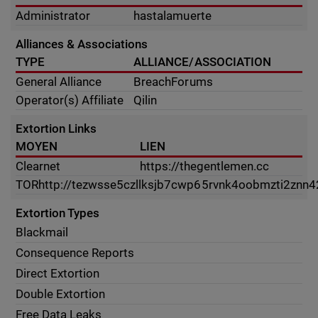
Administrator
hastalamuerte
Alliances & Associations
TYPE
ALLIANCE/ASSOCIATION
General Alliance
BreachForums
Operator(s) Affiliate
Qilin
Extortion Links
MOYEN
LIEN
Clearnet
https://thegentlemen.cc
TOR
http://tezwsse5czllksjb7cwp65rvnk4oobmzti2znn4
Extortion Types
Blackmail
Consequence Reports
Direct Extortion
Double Extortion
Free Data Leaks