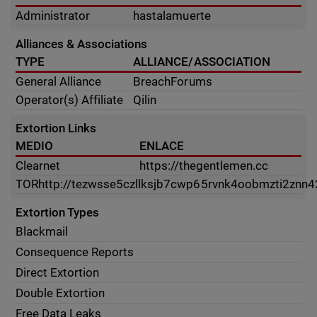
Administrator
hastalamuerte
Alliances & Associations
TYPE
ALLIANCE/ASSOCIATION
General Alliance
BreachForums
Operator(s) Affiliate
Qilin
Extortion Links
MEDIO
ENLACE
Clearnet
https://thegentlemen.cc
TOR
http://tezwsse5czllksjb7cwp65rvnk4oobmzti2znn4
Extortion Types
Blackmail
Consequence Reports
Direct Extortion
Double Extortion
Free Data Leaks