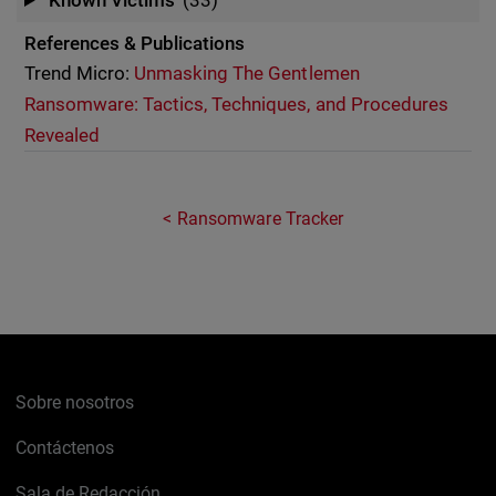
Known Victims
(33)
References & Publications
Trend Micro:
Unmasking The Gentlemen
Ransomware: Tactics, Techniques, and Procedures
Revealed
Ransomware Tracker
Sobre nosotros
Contáctenos
Sala de Redacción