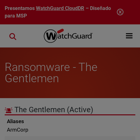
Pasar al contenido principal
Presentamos
WatchGuard CloudDR
– Diseñado
para MSP
Open mobi
Close search
Ransomware - The
Gentlemen
The Gentlemen
(Active)
Aliases
ArmCorp