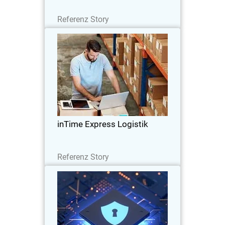
Lesen Sie jetzt
Referenz Story
inTime Express Logistik
Das IT-Team ist von den flexiblen
Möglichkeiten ganzheitlicher IT-Security
überzeugt. Cloudbasierte Access Points
erleichtern dem Team das Leben.
inTime Express Logistik
Lesen Sie jetzt
Referenz Story
Grupo Eulen
EULEN Securidad entscheidet sich für
WatchGuard Orion als Plattform für die