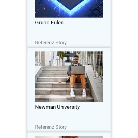
intelligente Bedrohungssuche
Grupo Eulen
Lesen Sie jetzt
Referenz Story
Newman University
Universitäten sind ein Hauptziel von
Ransomware. Der CIO der Newman
University CIO wollte die
Cybersicherheitsumgebung der
Universität aber noch aus weiteren
Newman University
Gründen modernisieren.
Lesen Sie jetzt
Referenz Story