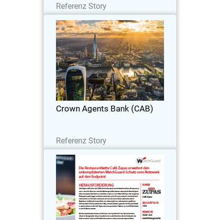
Referenz Story
Crown Agents Bank (CAB)
WatchGuard NDR bietet KI-gesteuerte
Analysen zur Erkennung von
Bedrohungen, lernt die CAB-Umgebung
kennen und integriert in vorhandene
Sicherheitstools.
Crown Agents Bank (CAB)
Lesen Sie jetzt
Referenz Story
Café Zupas
Eine wachsende Restaurantkette sorgt
für verlässliches PCI DSS-Reporting und
vereinheitlicht die Berichterstattung