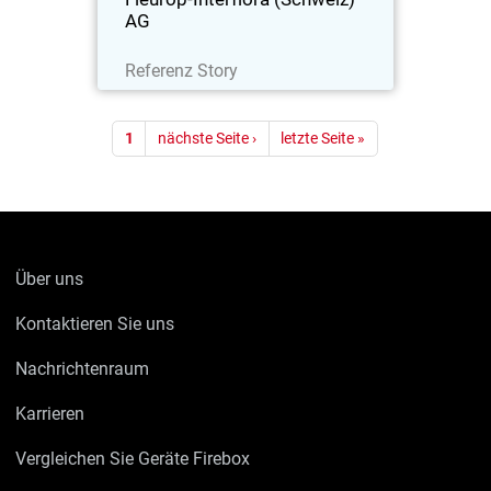
AG
Lesen Sie jetzt
Referenz Story
Seitennummerierung
1
nächste Seite ›
letzte Seite »
Über uns
Kontaktieren Sie uns
Nachrichtenraum
Karrieren
Vergleichen Sie Geräte Firebox