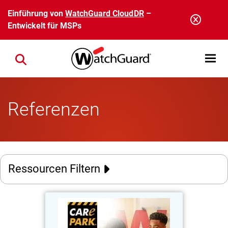
Direkt zum Inhalt
Einführung von
WatchGuard CloudDR
–
Entwickelt für MSPs
Open mobi
Close search
Referenzen
Ressourcen Filtern
Care Park