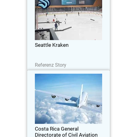
Seattle Kraken stärken ihre
Cyberabwehr mit der Unified Security
Platform® von WatchGuard
Seattle Kraken
Lesen Sie jetzt
Referenz Story
Costa Rica General Directorate
of Civil Aviation
Angesichts aktueller Cyber-Angriffe in
Costa Rica hat der örtliche
Luftverkehrssektor die
benutzerorientierten
Sicherheitsmaßnahmen verstärkt.
Costa Rica General
Directorate of Civil Aviation