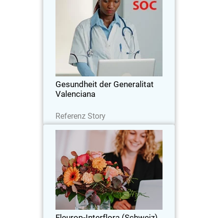
Gesundheit der Generalitat
Valenciana
Die Gesundheitsbehörde vertraut
WatchGuard für SOCs bei der
Bekämpfung der zunehmenden
Bedrohungen, die sich gegen
Krankenhäuser wenden.
Gesundheit der Generalitat
Valenciana
Lesen Sie jetzt
Referenz Story
Fleurop-Interflora (Schweiz) AG
Die VPN-Verbindungen von
WatchGuard sorgten für einen
schnellen Übergang zum
dezentralisierten Arbeiten und einem
unterbrechungsfreien
Fleurop-Interflora (Schweiz)
Geschäftsbetrieb.