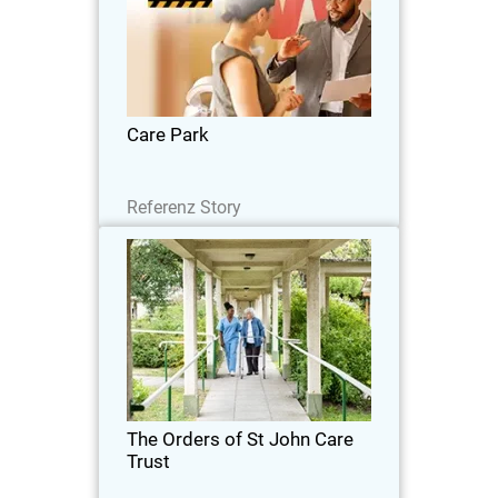
Care Park senkte die Kosten um 35 %,
verbesserte die Sicherheitsintegration
und erweiterte die Abdeckung über
Netzwerk, Endpunkte und Server
hinweg.
Care Park
Lesen Sie jetzt
Referenz Story
The Orders of St John Care Trust
Der Trust nach einer Cloud-basierten
Sicherheitslösung die sich nahtlos in
seine Cloud-Infrastruktur integrieren mit
eine robuste Erkennung von
Bedrohungen
The Orders of St John Care
Trust
Lesen Sie jetzt