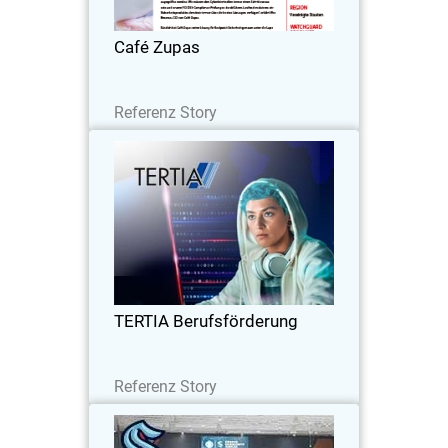
vom Netzwerk zum Endpoint mit
WatchGuard.
Café Zupas
Lesen Sie jetzt
Referenz Story
TERTIA Berufsförderung
Der Faktor Vertrauen nimmt bei der
Umsetzung von Security einen hohen
Stellenwert ein, gerade wenn es um die
Rechtevergabe zum Zugriff auf die IT
geht.
TERTIA Berufsförderung
Lesen Sie jetzt
Referenz Story
Seattle Kraken