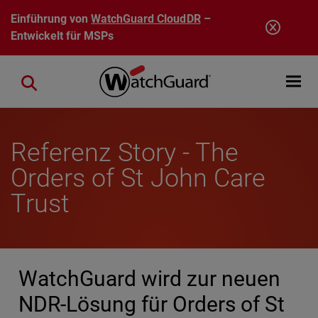
Direkt zum Inhalt
Einführung von
WatchGuard CloudDR
–
Entwickelt für MSPs
Open mobi
Close search
Referenz Story - The
Orders of St John Care
Trust
WatchGuard wird zur neuen
NDR-Lösung für Orders of St