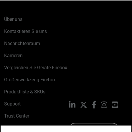
Über uns
Kontaktieren Sie uns
Nachrichtenraum
Karrieren
Vergleichen Sie Geräte Firebox
Größenwerkzeug Firebox
Produktliste & SKUs
Support
LinkedIn
X
Facebook
Instagram
YouTu
Trust Center
PSIRT
Schreiben Sie uns