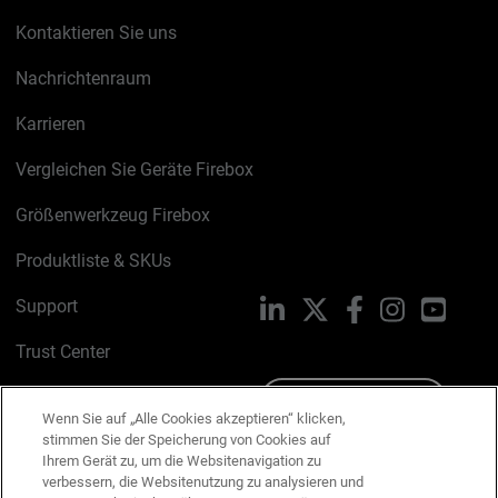
Kontaktieren Sie uns
Nachrichtenraum
Karrieren
Vergleichen Sie Geräte Firebox
Größenwerkzeug Firebox
Produktliste & SKUs
Support
LinkedIn
X
Facebook
Instagram
YouTu
Trust Center
PSIRT
Schreiben Sie uns
Wenn Sie auf „Alle Cookies akzeptieren“ klicken,
stimmen Sie der Speicherung von Cookies auf
Cookie-Richtlinie
Ihrem Gerät zu, um die Websitenavigation zu
verbessern, die Websitenutzung zu analysieren und
Datenschutzrichtlinie