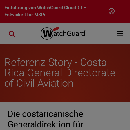
Direkt zum Inhalt
Einführung von
WatchGuard CloudDR
–
Entwickelt für MSPs
Open mobi
Close search
Referenz Story - Costa
Rica General Directorate
of Civil Aviation
Die costaricanische
Generaldirektion für