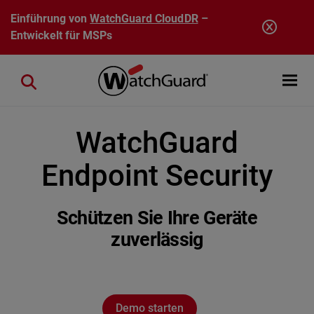
Direkt zum Inhalt
Einführung von
WatchGuard CloudDR
–
Entwickelt für MSPs
Open mobi
Close search
WatchGuard
Endpoint Security
Schützen Sie Ihre Geräte
zuverlässig
Demo starten