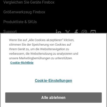
Vergleichen Sie Geräte Firebox
Größenwerkzeug Firebox
Produktliste & SKUs
Support
LinkedIn
X
Facebook
Instagram
YouTu
Wenn Sie auf „Alle Cookies akzeptieren“ klicken,
Trust Center
stimmen Sie der Speicherung von Cookies auf
Ihrem Gerät zu, um die Websitenavigation zu
PSIRT
Schreiben Sie uns
verbessern, die Websitenutzung zu analysieren und
unsere Marketingbemühungen zu unterstützen.
Cookie-Richtlinie
Cookie-Richtlinie
Datenschutzrichtlinie
Cookie-Einstellungen
Media & Brand Kit
E-Mail-Präferenzen verwalten
Alle ablehnen