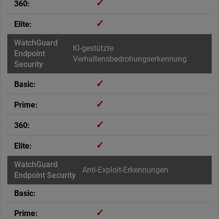
✓
✓
KI-gestützte
Verhaltensbedrohungserkennung
✓
✓
✓
✓
Anti-Exploit-Erkennungen
✓