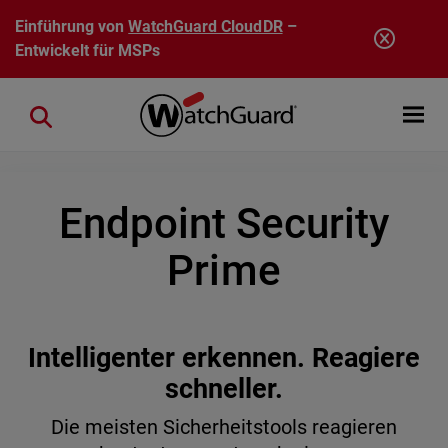
Direkt zum Inhalt
Einführung von
WatchGuard CloudDR
–
Entwickelt für MSPs
Open mobi
Close search
Endpoint Security
Prime
Intelligenter erkennen. Reagiere
schneller.
Die meisten Sicherheitstools reagieren