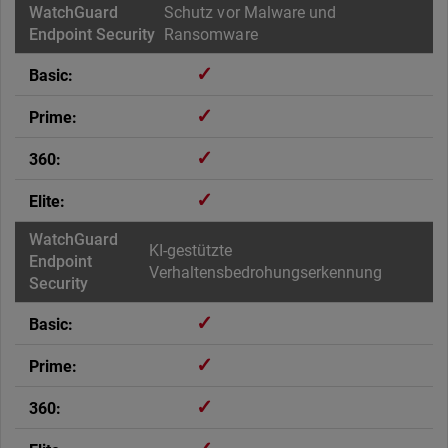
Schutz vor Malware und
Ransomware
✓
✓
✓
✓
KI-gestützte
Verhaltensbedrohungserkennung
✓
✓
✓