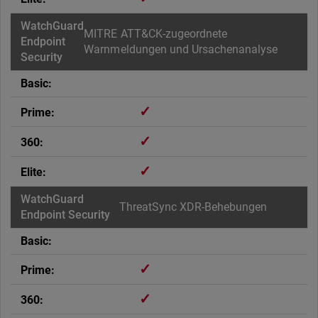
MITRE ATT&CK-zugeordnete
Warnmeldungen und Ursachenanalyse
✓
✓
✓
ThreatSync XDR-Behebungen
✓
✓