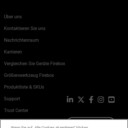
Über uns
Kontaktieren Sie uns
Nachrichtenraum
Karrieren
Vergleichen Sie Geräte Firebox
Größenwerkzeug Firebox
Produktliste & SKUs
Support
LinkedIn
X
Facebook
Instagram
YouTu
Trust Center
PSIRT
Schreiben Sie uns
Wenn Sie auf „Alle Cookies akzeptieren“ klicken,