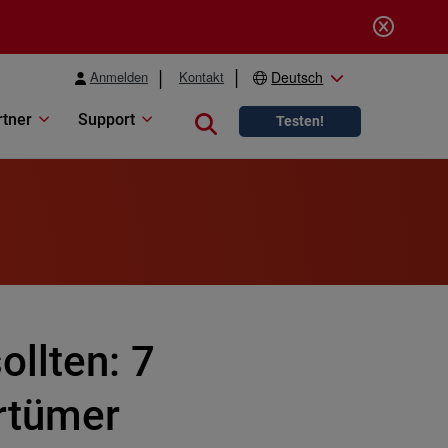
Anmelden
Kontakt
Deutsch
rtner
Support
Close search
Testen!
llten: 7
rrtümer