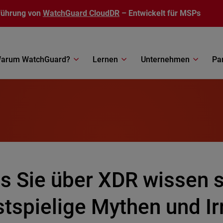
führung von
WatchGuard CloudDR
– Entwickelt für MSPs
arum WatchGuard?
Lernen
Unternehmen
Pa
s Sie über XDR wissen so
stspielige Mythen und I