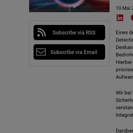
10 Mai 
Shar
Subscribe via RSS
Eines d
Detecti
Denkans
Subscribe via Email
Bedrohu
Hierbei
prioris
Aufwand
Wir bei
Sicherh
verstan
Integra
Darüber