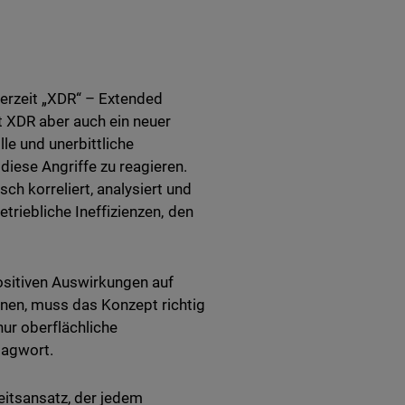
erzeit „XDR“ – Extended
t XDR aber auch ein neuer
le und unerbittliche
diese Angriffe zu reagieren.
h korreliert, analysiert und
triebliche Ineffizienzen, den
ositiven Auswirkungen auf
nnen, muss das Konzept richtig
ur oberflächliche
lagwort.
eitsansatz, der jedem