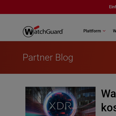
Direkt zum Inhalt
Ein
Plattform
W
Partner Blog
Wa
ko