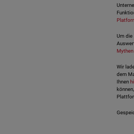
Unterne
Funktio
Platfo
Um die
Auswert
Mythen
Wir lad
dem Mar
Ihnen
h
können,
Plattfo
Gespeic