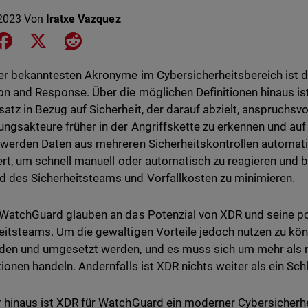
2023
Von
Iratxe Vazquez
e on LinkedIn
Share on Facebook
Share on X
Share on Reddit
er bekanntesten Akronyme im Cybersicherheitsbereich ist d
on and Response. Über die möglichen Definitionen hinaus is
atz in Bezug auf Sicherheit, der darauf abzielt, anspruchsvol
ngsakteure früher in der Angriffskette zu erkennen und auf 
 werden Daten aus mehreren Sicherheitskontrollen automatisc
iert, um schnell manuell oder automatisch zu reagieren und be
 des Sicherheitsteams und Vorfallkosten zu minimieren.
 WatchGuard glauben an das Potenzial von XDR und seine p
eitsteams. Um die gewaltigen Vorteile jedoch nutzen zu kö
den und umgesetzt werden, und es muss sich um mehr als n
tionen handeln. Andernfalls ist XDR nichts weiter als ein Sch
 hinaus ist XDR für WatchGuard ein moderner Cybersicherh