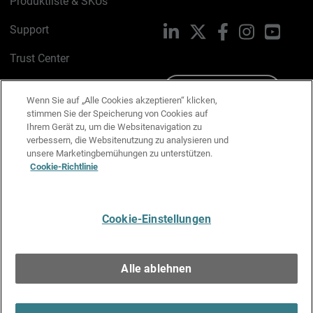
Produktliste & SKUs
Support
LinkedIn
X
Facebook
Instagram
YouTu
Trust Center
PSIRT
Schreiben Sie uns
Wenn Sie auf „Alle Cookies akzeptieren“ klicken,
stimmen Sie der Speicherung von Cookies auf
Cookie-Richtlinie
Ihrem Gerät zu, um die Websitenavigation zu
verbessern, die Websitenutzung zu analysieren und
Datenschutzrichtlinie
unsere Marketingbemühungen zu unterstützen.
Cookie-Richtlinie
Media & Brand Kit
E-Mail-Präferenzen verwalten
Cookie-Einstellungen
Deutsch
Alle ablehnen
Copyright © 1996-2026 WatchGuard Technologies, Inc. Alle
Rechte vorbehalten.
Terms of Use >