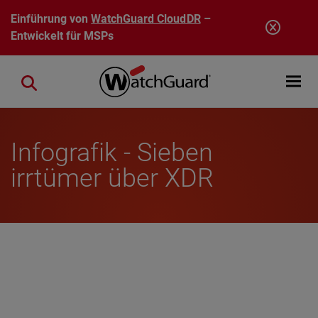
Direkt zum Inhalt
Einführung von
WatchGuard CloudDR
–
Entwickelt für MSPs
Open mobi
Close search
Infografik - Sieben
irrtümer über XDR