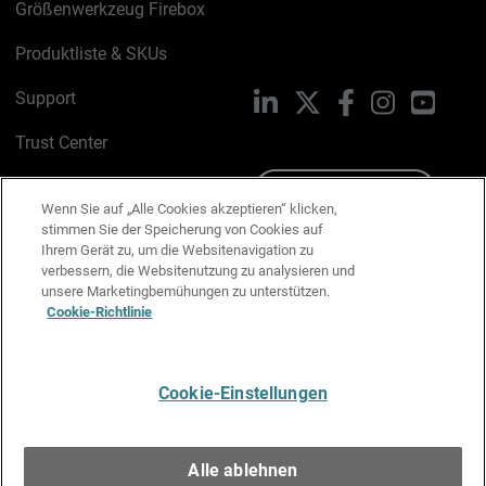
Größenwerkzeug Firebox
Produktliste & SKUs
Support
LinkedIn
X
Facebook
Instagram
YouTu
Trust Center
PSIRT
Schreiben Sie uns
Wenn Sie auf „Alle Cookies akzeptieren“ klicken,
stimmen Sie der Speicherung von Cookies auf
Cookie-Richtlinie
Ihrem Gerät zu, um die Websitenavigation zu
verbessern, die Websitenutzung zu analysieren und
Datenschutzrichtlinie
unsere Marketingbemühungen zu unterstützen.
Cookie-Richtlinie
Media & Brand Kit
E-Mail-Präferenzen verwalten
Cookie-Einstellungen
Deutsch
Alle ablehnen