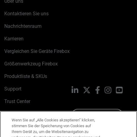
Über uns
Kontaktieren Sie uns
Nachrichtenraum
Karrieren
Vergleichen Sie Geräte Firebox
Größenwerkzeug Firebox
Produktliste & SKUs
Support
LinkedIn
X
Facebook
Instagram
YouTu
Trust Center
PSIRT
Schreiben Sie uns
Wenn Sie auf „Alle Cookies akzeptieren“ klicken,
stimmen Sie der Speicherung von Cookies auf
Cookie-Richtlinie
Ihrem Gerät zu, um die Websitenavigation zu