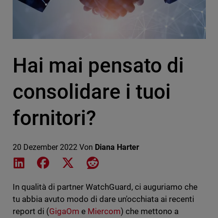
Hai mai pensato di
consolidare i tuoi
fornitori?
20 Dezember 2022
Von
Diana Harter
Share on LinkedIn
Share on Facebook
Share on X
Share on Reddit
In qualità di partner WatchGuard, ci auguriamo che
tu abbia avuto modo di dare un'occhiata ai recenti
report di (
GigaOm
e
Miercom
) che mettono a