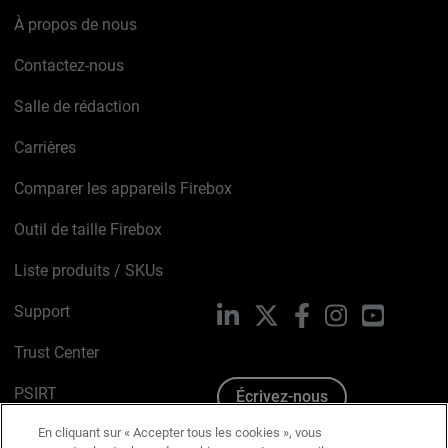
À propos de nous
Contactez-nous
Salle de rédaction
Carrières
Comparer les appareils Firebox
Outil de taille Firebox
Liste produits / SKUs
Support
LinkedIn
X
Facebook
Instagram
YouTube
Trust Center
PSIRT
Écrivez-nous
En cliquant sur « Accepter tous les cookies », vous
Avis sur les cookies