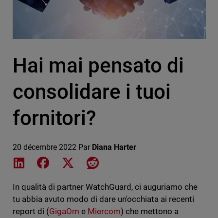
Hai mai pensato di
consolidare i tuoi
fornitori?
20 décembre 2022
Par
Diana Harter
Share on LinkedIn
Share on Facebook
Share on X
Share on Reddit
In qualità di partner WatchGuard, ci auguriamo che
tu abbia avuto modo di dare un'occhiata ai recenti
report di (
GigaOm
e
Miercom
) che mettono a