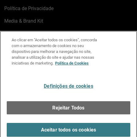
Política de Privacidade
Media & Brand Kit
Gerenciar preferências de e-mail
Ao clicar em "Aceitar todos os cookies", concorda
com o armazenamento de cookies no seu
LinkedIn
X
Facebook
Instagram
YouTube
dispositivo para melhorar a navegação no site,
analisar a utilização do site e ajudar nas nossas
iniciativas de marketing.
Política de Cookies
Escreva-nos
Definições de cookies
Português
Rejeitar Todos
Copyright © 1996-2026 WatchGuard Technologies, Inc.
Todos os Direitos Reservados.
Terms of Use >
Aceitar todos os cookies