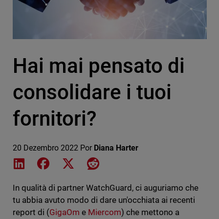
Hai mai pensato di
consolidare i tuoi
fornitori?
20 Dezembro 2022
Por
Diana Harter
Share on LinkedIn
Share on Facebook
Share on X
Share on Reddit
In qualità di partner WatchGuard, ci auguriamo che
tu abbia avuto modo di dare un'occhiata ai recenti
report di (
GigaOm
e
Miercom
) che mettono a