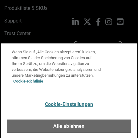
Produktliste & SKUs
Support
LinkedIn
X
Facebook
Instagram
YouTu
Trust Center
PSIRT
Schreiben Sie uns
Wenn Sie auf „Alle Cookies akzeptieren“ klicken,
stimmen Sie der Speicherung von Cookies auf
Cookie-Richtlinie
Ihrem Gerät zu, um die Websitenavigation zu
verbessern, die Websitenutzung zu analysieren und
Datenschutzrichtlinie
unsere Marketingbemühungen zu unterstützen.
Cookie-Richtlinie
Media & Brand Kit
E-Mail-Präferenzen verwalten
Cookie-Einstellungen
Deutsch
Alle ablehnen
Copyright © 1996-2026 WatchGuard Technologies, Inc. Alle