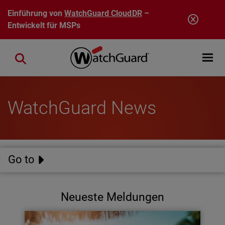
Direkt zum Inhalt
Einführung von
WatchGuard CloudDR
–
Entwickelt für MSPs
Open mobi
Close search
WatchGuard News
Go to
Neueste Meldungen