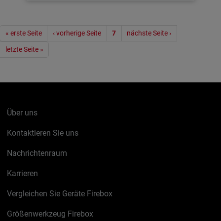
Seitennummerierung
« erste Seite
‹ vorherige Seite
7
nächste Seite ›
letzte Seite »
Über uns
Kontaktieren Sie uns
Nachrichtenraum
Karrieren
Vergleichen Sie Geräte Firebox
Größenwerkzeug Firebox