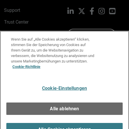
Support
LinkedIn
X
Facebook
Instagram
YouTu
Trust Center
PSIRT
Schreiben Sie uns
Wenn Sie auf „Alle Cookies akzeptieren“ klicken,
stimmen Sie der Speicherung von Cookies auf
Cookie-Richtlinie
Ihrem Gerät zu, um die Websitenavigation zu
verbessern, die Websitenutzung zu analysieren und
Datenschutzrichtlinie
unsere Marketingbemühungen zu unterstützen.
Cookie-Richtlinie
Media & Brand Kit
E-Mail-Präferenzen verwalten
Cookie-Einstellungen
Deutsch
Alle ablehnen
Copyright © 1996-2026 WatchGuard Technologies, Inc. Alle
Rechte vorbehalten.
Terms of Use >