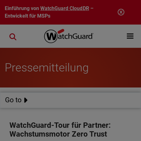
Direkt zum Inhalt
Einführung von
WatchGuard CloudDR
–
Entwickelt für MSPs
Open mobi
Close search
Pressemitteilung
Go to
WatchGuard-Tour für Partner:
Wachstumsmotor Zero Trust