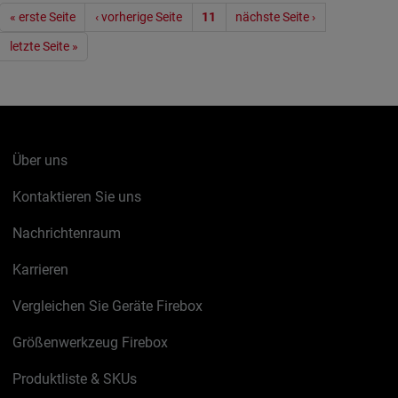
Seitennummerierung
« erste Seite
‹ vorherige Seite
11
nächste Seite ›
letzte Seite »
Über uns
Kontaktieren Sie uns
Nachrichtenraum
Karrieren
Vergleichen Sie Geräte Firebox
Größenwerkzeug Firebox
Produktliste & SKUs