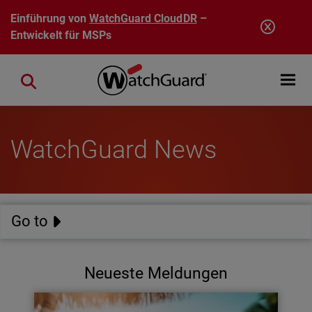
Direkt zum Inhalt
Einführung von
WatchGuard CloudDR
–
Entwickelt für MSPs
Open mobi
Close search
WatchGuard News
Go to
Neueste Meldungen