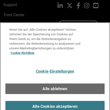
Support
LinkedIn
X
Facebook
Instagram
YouTu
Trust Center
PSIRT
Schreiben Sie uns
Wenn Sie auf „Alle Cookies akzeptieren“ klicken,
stimmen Sie der Speicherung von Cookies auf
Cookie-Richtlinie
Ihrem Gerät zu, um die Websitenavigation zu
verbessern, die Websitenutzung zu analysieren und
Datenschutzrichtlinie
unsere Marketingbemühungen zu unterstützen.
Cookie-Richtlinie
Media & Brand Kit
E-Mail-Präferenzen verwalten
Cookie-Einstellungen
Deutsch
Alle ablehnen
Copyright © 1996-2026 WatchGuard Technologies, Inc. Alle
Rechte vorbehalten.
Terms of Use >
Alle Cookies akzeptieren