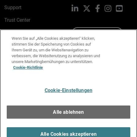
Support
LinkedIn
X
Facebook
Instagram
YouTu
Trust Center
PSIRT
Schreiben Sie uns
Wenn Sie auf „Alle Cookies akzeptieren“ klicken,
stimmen Sie der Speicherung von Cookies auf
Cookie-Richtlinie
Ihrem Gerät zu, um die Websitenavigation zu
verbessern, die Websitenutzung zu analysieren und
Datenschutzrichtlinie
unsere Marketingbemühungen zu unterstützen.
Cookie-Richtlinie
Media & Brand Kit
E-Mail-Präferenzen verwalten
Cookie-Einstellungen
Deutsch
Alle ablehnen
Copyright © 1996-2026 WatchGuard Technologies, Inc. Alle
Rechte vorbehalten.
Terms of Use >
Alle Cookies akzeptieren