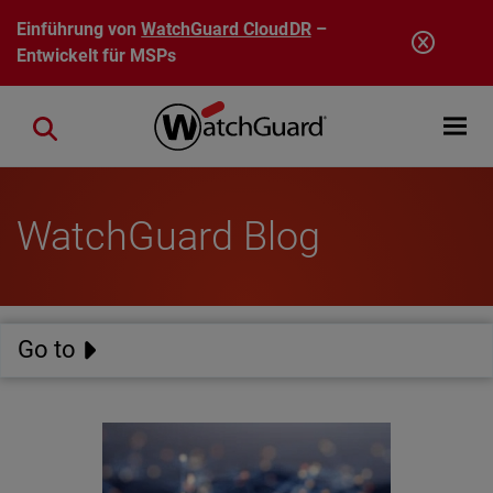
Direkt zum Inhalt
Einführung von
WatchGuard CloudDR
–
Entwickelt für MSPs
Open mobi
Close search
WatchGuard Blog
Go to