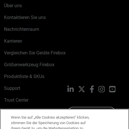
Über uns
Kontaktieren Sie uns
Nachrichtenraum
Karrieren
Vergleichen Sie Geräte Firebox
Größenwerkzeug Firebox
Produktliste & SKUs
Support
LinkedIn
X
Facebook
Instagram
YouTu
Trust Center
PSIRT
Schreiben Sie uns
Wenn Sie auf „Alle Cookies akzeptieren“ klicken,
stimmen Sie der Speicherung von Cookies auf
Cookie-Richtlinie
Ihrem Gerät zu, um die Websitenavigation zu