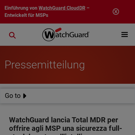
Direkt zum Inhalt
Einführung von
WatchGuard CloudDR
–
Entwickelt für MSPs
Open mobi
Close search
Pressemitteilung
Go to
WatchGuard lancia Total MDR per
offrire agli MSP una sicurezza full-