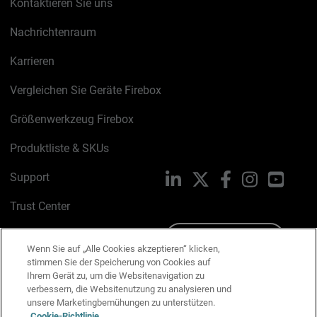
Kontaktieren Sie uns
Nachrichtenraum
Karrieren
Vergleichen Sie Geräte Firebox
Größenwerkzeug Firebox
Produktliste & SKUs
Support
LinkedIn
X
Facebook
Instagram
YouTu
Trust Center
PSIRT
Schreiben Sie uns
Wenn Sie auf „Alle Cookies akzeptieren“ klicken,
stimmen Sie der Speicherung von Cookies auf
Cookie-Richtlinie
Ihrem Gerät zu, um die Websitenavigation zu
verbessern, die Websitenutzung zu analysieren und
Datenschutzrichtlinie
unsere Marketingbemühungen zu unterstützen.
Cookie-Richtlinie