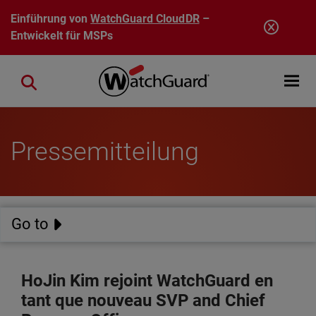
Direkt zum Inhalt
Einführung von
WatchGuard CloudDR
–
Entwickelt für MSPs
Open mobi
Close search
Pressemitteilung
Go to
HoJin Kim rejoint WatchGuard en
tant que nouveau SVP and Chief