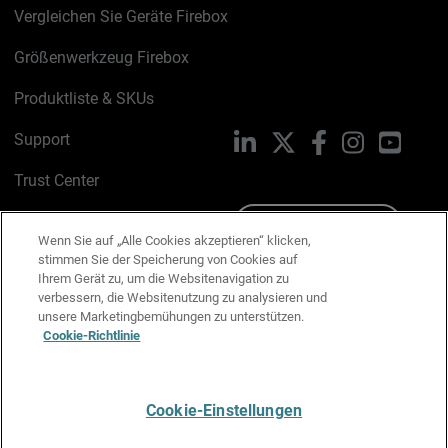
Vergleichen Sie Geräte Firebox
Größenwerkzeug Firebox
Produktliste & SKUs
Support
LinkedIn
X
Facebook
Instagram
YouTu
Trust Center
PSIRT
Schreiben Sie uns
Wenn Sie auf „Alle Cookies akzeptieren“ klicken,
stimmen Sie der Speicherung von Cookies auf
Cookie-Richtlinie
Ihrem Gerät zu, um die Websitenavigation zu
verbessern, die Websitenutzung zu analysieren und
Datenschutzrichtlinie
unsere Marketingbemühungen zu unterstützen.
Cookie-Richtlinie
Media & Brand Kit
E-Mail-Präferenzen verwalten
Cookie-Einstellungen