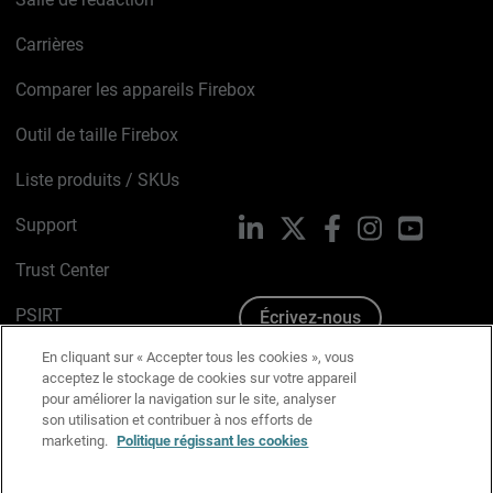
Carrières
Comparer les appareils Firebox
Outil de taille Firebox
Liste produits / SKUs
Support
LinkedIn
X
Facebook
Instagram
YouTube
Trust Center
PSIRT
Écrivez-nous
En cliquant sur « Accepter tous les cookies », vous
Avis sur les cookies
acceptez le stockage de cookies sur votre appareil
pour améliorer la navigation sur le site, analyser
Politique de confidentialité
son utilisation et contribuer à nos efforts de
marketing.
Politique régissant les cookies
Charte Graphique