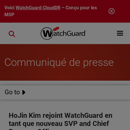
Aller au contenu principal
Voici
WatchGuard CloudDR
– Conçu pour les
MSP
Open mobi
Close search
Communiqué de presse
Go to
HoJin Kim rejoint WatchGuard en
tant que nouveau SVP and Chief