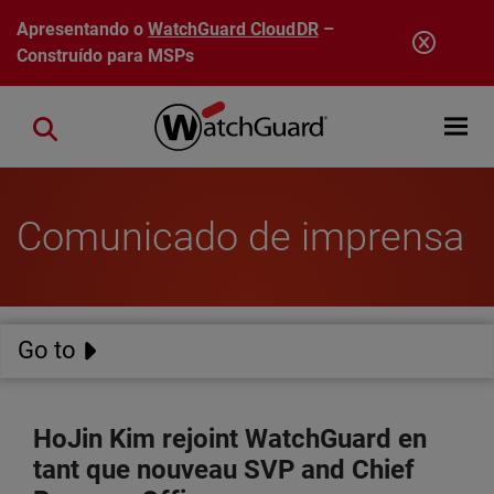
Pular para o conteúdo principal
Apresentando o
WatchGuard CloudDR
–
Construído para MSPs
Open mobi
Close search
Comunicado de imprensa
Go to
HoJin Kim rejoint WatchGuard en
tant que nouveau SVP and Chief