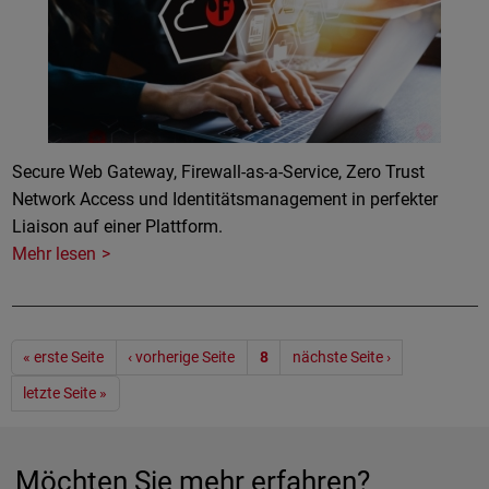
Secure Web Gateway, Firewall-as-a-Service, Zero Trust
Network Access und Identitätsmanagement in perfekter
Liaison auf einer Plattform.
Mehr lesen
Seitennummerierung
« erste Seite
‹ vorherige Seite
8
nächste Seite ›
letzte Seite »
Möchten Sie mehr erfahren?