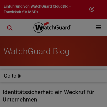
Direkt zum Inhalt
Einführung von
WatchGuard CloudDR
–
Entwickelt für MSPs
Open mobi
Close search
WatchGuard Blog
Go to
Identitätssicherheit: ein Weckruf für
Unternehmen