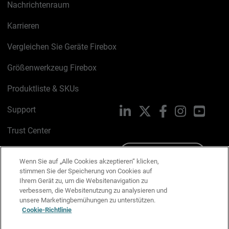
Nachrichtenraum
Karrieren
Vergleichen Sie Geräte Firebox
Größenwerkzeug Firebox
Produktliste & SKUs
Support
LinkedIn
X
Facebook
Instagram
YouTu
Trust Center
PSIRT
Schreiben Sie uns
Wenn Sie auf „Alle Cookies akzeptieren“ klicken,
stimmen Sie der Speicherung von Cookies auf
Cookie-Richtlinie
Ihrem Gerät zu, um die Websitenavigation zu
verbessern, die Websitenutzung zu analysieren und
Datenschutzrichtlinie
unsere Marketingbemühungen zu unterstützen.
Cookie-Richtlinie
Media & Brand Kit