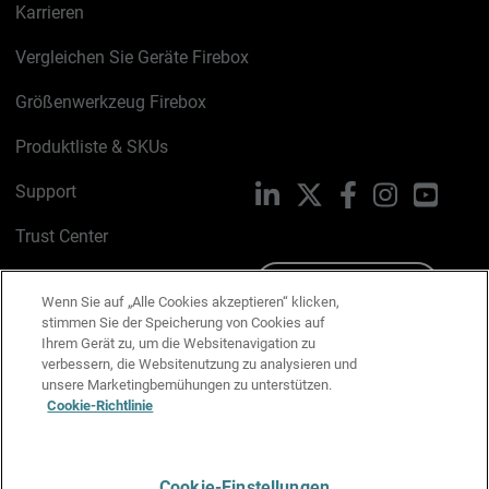
Karrieren
Vergleichen Sie Geräte Firebox
Größenwerkzeug Firebox
Produktliste & SKUs
Support
LinkedIn
X
Facebook
Instagram
YouTu
Trust Center
PSIRT
Schreiben Sie uns
Wenn Sie auf „Alle Cookies akzeptieren“ klicken,
stimmen Sie der Speicherung von Cookies auf
Cookie-Richtlinie
Ihrem Gerät zu, um die Websitenavigation zu
verbessern, die Websitenutzung zu analysieren und
Datenschutzrichtlinie
unsere Marketingbemühungen zu unterstützen.
Cookie-Richtlinie
Media & Brand Kit
E-Mail-Präferenzen verwalten
Cookie-Einstellungen