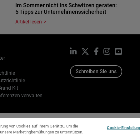
Im Sommer nicht ins Schwitzen geraten:
5 Tipps zur Unternehmenssicherheit
Artikel lesen
LinkedIn
X
Facebook
Instagram
YouTub
ter
Schreiben Sie uns
htlinie
tzrichtlinie
rand Kit
äferenzen verwalten
96-2026 WatchGuard Technologies, Inc. Alle Rechte vorbehalten
erung von Cookies auf Ihrem Gerät zu, um die
Cookie-Einstellun
d unsere Marketingbemühungen zu unterstützen.