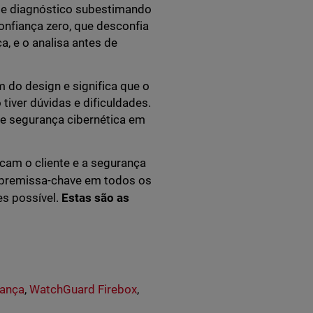
de diagnóstico subestimando
onfiança zero, que desconfia
a, e o analisa antes de
m do design e significa que o
iver dúvidas e dificuldades.
de segurança cibernética em
am o cliente e a segurança
o premissa-chave em todos os
es possível.
Estas são as
rança
,
WatchGuard Firebox
,