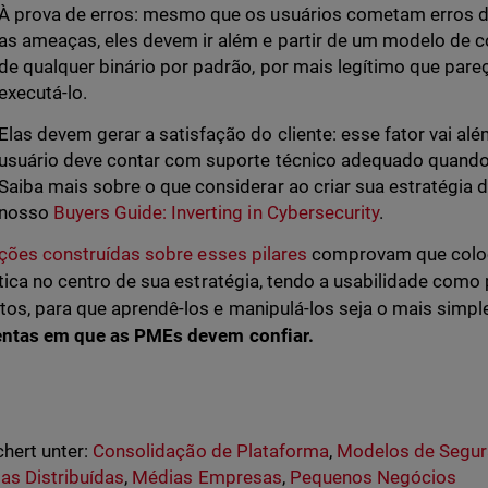
À prova de erros: mesmo que os usuários cometam erros 
as ameaças, eles devem ir além e partir de um modelo de c
de qualquer binário por padrão, por mais legítimo que pareç
executá-lo.
Elas devem gerar a satisfação do cliente: esse fator vai alé
usuário deve contar com suporte técnico adequado quando t
Saiba mais sobre o que considerar ao criar sua estratégia 
nosso
Buyers Guide: Inverting in Cybersecurity
.
ções construídas sobre esses pilares
comprovam que coloc
tica no centro de sua estratégia, tendo a usabilidade com
s, para que aprendê-los e manipulá-los seja o mais simpl
entas em que as PMEs devem confiar.
hert unter:
Consolidação de Plataforma
,
Modelos de Segu
s Distribuídas
,
Médias Empresas
,
Pequenos Negócios