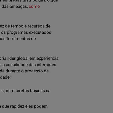
 empresas distribuídas, o que
so das ameaças,
como
sez de tempo e recursos de
os os programas executados
suas ferramentas de
ria líder global em experiência
a a usabilidade das interfaces
ade durante o processo de
idade:
alizarem tarefas básicas na
m que rapidez eles podem