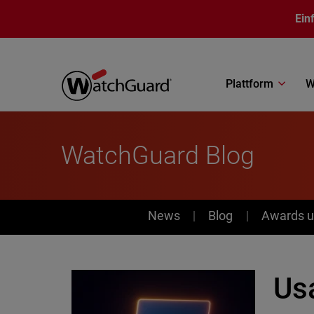
Direkt zum Inhalt
Ein
Plattform
W
WatchGuard Blog
News
News
Blog
Awards u
Us