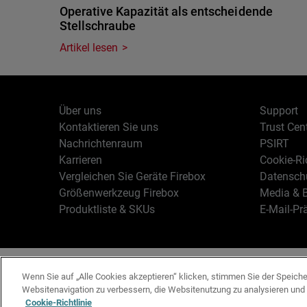
Operative Kapazität als entscheidende
Stellschraube
Artikel lesen
Über uns
Support
Kontaktieren Sie uns
Trust Cen
Nachrichtenraum
PSIRT
Karrieren
Cookie-Ric
Vergleichen Sie Geräte Firebox
Datenschu
Größenwerkzeug Firebox
Media & B
Produktliste & SKUs
E-Mail-Pr
Deutsch
Copyright © 19
Wenn Sie auf „Alle Cookies akzeptieren“ klicken, stimmen Sie der Speich
Websitenavigation zu verbessern, die Websitenutzung zu analysieren un
Cookie-Richtlinie