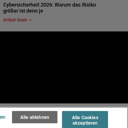
Cybersicherheit 2026: Warum das Risiko
größer ist denn je
Artikel lesen
e
.
Terms of Use >
gen
Alle ablehnen
Alle Cookies
akzeptieren