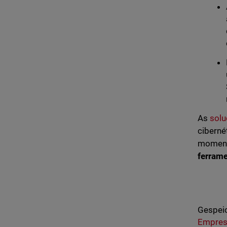
As
solu
ciberné
momento
ferram
Gespeic
Empresa