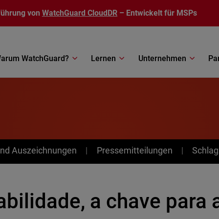
führung von
WatchGuard CloudDR
– Entwickelt für MSPs
arum WatchGuard?
Lernen
Unternehmen
Pa
nd Auszeichnungen
Pressemitteilungen
Schlag
abilidade, a chave para