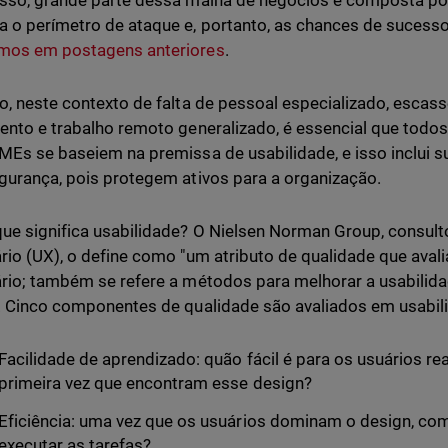
sso, grande parte dessa malha de negócios é composta por
 o perímetro de ataque e, portanto, as chances de suces
mos em postagens anteriores
.
o, neste contexto de falta de pessoal especializado, escas
ento e trabalho remoto generalizado, é essencial que tod
MEs se baseiem na premissa de usabilidade, e isso inclui 
gurança, pois protegem ativos para a organização.
ue significa usabilidade? O Nielsen Norman Group, consulto
rio (UX), o define como "um atributo de qualidade que avali
rio; também se refere a métodos para melhorar a usabilid
. Cinco componentes de qualidade são avaliados em usabil
Facilidade de aprendizado: quão fácil é para os usuários re
primeira vez que encontram esse design?
Eficiência: uma vez que os usuários dominam o design, co
executar as tarefas?