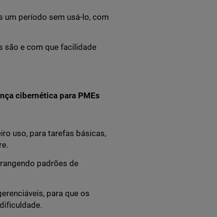
s um período sem usá-lo, com
s são e com que facilidade
ança cibernética para PMEs
ro uso, para tarefas básicas,
re.
abrangendo padrões de
erenciáveis, para que os
ificuldade.