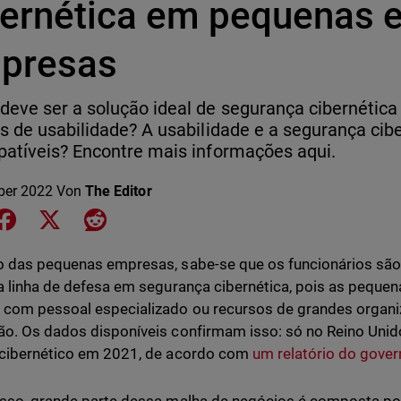
bernética em pequenas 
presas
eve ser a solução ideal de segurança cibernética
s de usabilidade? A usabilidade e a segurança cib
atíveis? Encontre mais informações aqui.
ber 2022
Von
The Editor
e on LinkedIn
Share on Facebook
Share on X
Share on Reddit
 das pequenas empresas, sabe-se que os funcionários sã
a linha de defesa em segurança cibernética, pois as pequ
com pessoal especializado ou recursos de grandes organiz
o. Os dados disponíveis confirmam isso: só no Reino Un
cibernético em 2021, de acordo com
um relatório do gover