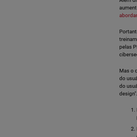
Além di
aumenta
aborda
Portant
treinam
pelas P
ciberse
Mas o q
do usuá
do usuá
design"