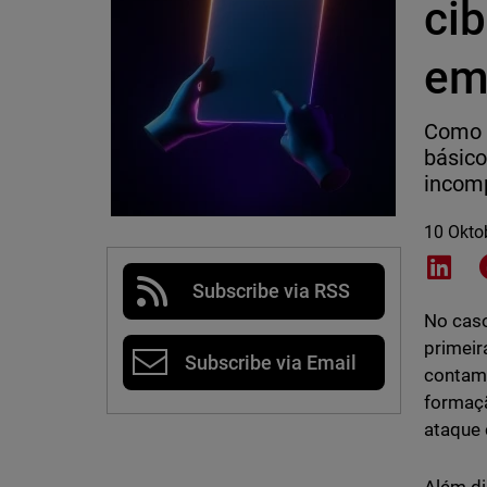
ci
em
Como d
básico
incomp
10 Okto
Shar
Subscribe via RSS
No caso
primeir
Subscribe via Email
contam 
formaçã
ataque 