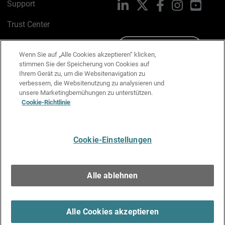
Support
LinkedIn
X
Facebook
Instagram
YouTu
Trust Center
PSIRT
Schreiben Sie uns
Wenn Sie auf „Alle Cookies akzeptieren“ klicken,
stimmen Sie der Speicherung von Cookies auf
Cookie-Richtlinie
Ihrem Gerät zu, um die Websitenavigation zu
verbessern, die Websitenutzung zu analysieren und
Datenschutzrichtlinie
unsere Marketingbemühungen zu unterstützen.
Cookie-Richtlinie
Media & Brand Kit
E-Mail-Präferenzen verwalten
Cookie-Einstellungen
Deutsch
Alle ablehnen
Copyright © 1996-2026 WatchGuard Technologies, Inc. Alle
Rechte vorbehalten.
Terms of Use >
Alle Cookies akzeptieren