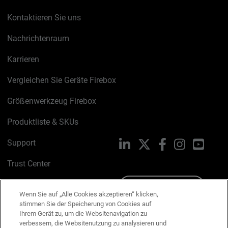
Kontaktieren Sie uns
Nachrichtenraum
Karrieren
Vergleichen Sie Geräte Firebox
Größenwerkzeug Firebox
Produktliste & SKUs
Support
LinkedIn
X
Facebook
Instagram
YouTu
Trust Center
PSIRT
Schreiben Sie uns
Wenn Sie auf „Alle Cookies akzeptieren“ klicken,
stimmen Sie der Speicherung von Cookies auf
Cookie-Richtlinie
Ihrem Gerät zu, um die Websitenavigation zu
verbessern, die Websitenutzung zu analysieren und
Datenschutzrichtlinie