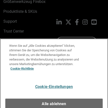
Größenwerkzeug Firebox
Produktliste & SKUs
Support
LinkedIn
X
Facebook
Instagram
YouTu
Trust Center
PSIRT
Schreiben Sie uns
Wenn Sie auf „Alle Cookies akzeptieren“ klicken,
stimmen Sie der Speicherung von Cookies auf
Cookie-Richtlinie
Ihrem Gerät zu, um die Websitenavigation zu
verbessern, die Websitenutzung zu analysieren und
Datenschutzrichtlinie
unsere Marketingbemühungen zu unterstützen.
Cookie-Richtlinie
Media & Brand Kit
E-Mail-Präferenzen verwalten
Cookie-Einstellungen
Deutsch
Alle ablehnen