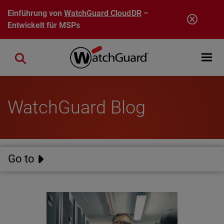
Direkt zum Inhalt
Einführung von
WatchGuard CloudDR
–
Entwickelt für MSPs
Open mobi
Close search
WatchGuard Blog
Go to