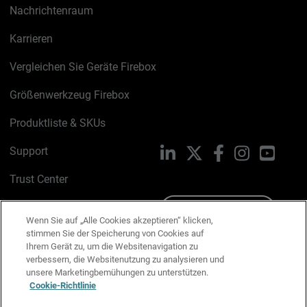
Nachrichtenraum
Karrieren
Vergleichen Sie Geräte Firebox
Größenwerkzeug Firebox
Produktliste & SKUs
Support
LinkedIn
X
Facebook
Instagram
YouTu
Trust Center
PSIRT
Schreiben Sie uns
Wenn Sie auf „Alle Cookies akzeptieren“ klicken,
stimmen Sie der Speicherung von Cookies auf
Cookie-Richtlinie
Ihrem Gerät zu, um die Websitenavigation zu
verbessern, die Websitenutzung zu analysieren und
Datenschutzrichtlinie
unsere Marketingbemühungen zu unterstützen.
Cookie-Richtlinie
Media & Brand Kit