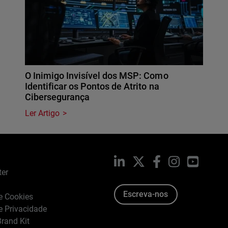
O Inimigo Invisível dos MSP: Como
Identificar os Pontos de Atrito na
Cibersegurança
Ler Artigo
LinkedIn
X
Facebook
Instagram
YouTub
ter
Escreva-nos
de Cookies
de Privacidade
rand Kit