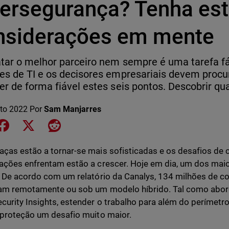
bersegurança? Tenha es
nsiderações em mente
tar o melhor parceiro nem sempre é uma tarefa fác
es de TI e os decisores empresariais devem proc
er de forma fiável estes seis pontos. Descobrir qua
to 2022
Por
Sam Manjarres
e on LinkedIn
Share on Facebook
Share on X
Share on Reddit
ças estão a tornar-se mais sofisticadas e os desafios de 
ações enfrentam estão a crescer. Hoje em dia, um dos maio
. De acordo com um relatório da Canalys, 134 milhões de 
ham remotamente ou sob um modelo híbrido. Tal como abo
curity Insights, estender o trabalho para além do perímetr
 proteção um desafio muito maior.