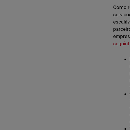
Como re
serviço
escaláv
parceir
empresa
seguint