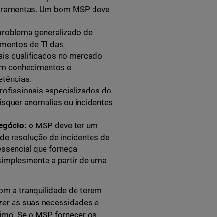
 ferramentas. Um bom MSP deve
problema generalizado de
mentos de TI das
ais qualificados no mercado
com conhecimentos e
etências.
rofissionais especializados do
aisquer anomalias ou incidentes
negócio:
o MSP deve ter um
 de resolução de incidentes de
essencial que forneça
 simplesmente a partir de uma
om a tranquilidade de terem
zer as suas necessidades e
timo. Se o MSP fornecer os