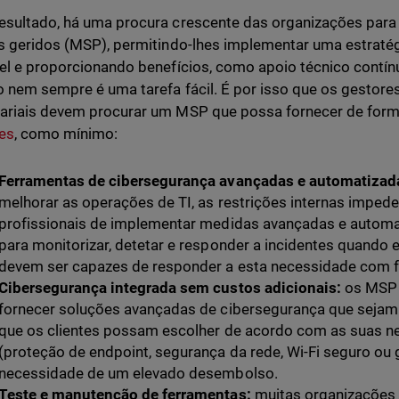
sultado, há uma procura crescente das organizações para
s geridos (MSP), permitindo-lhes implementar uma estratégi
el e proporcionando benefícios, como apoio técnico contín
o nem sempre é uma tarefa fácil. É por isso que os gestores
riais devem procurar um MSP que possa fornecer de forma
es
, como mínimo:
Ferramentas de cibersegurança avançadas e automatizad
melhorar as operações de TI, as restrições internas impe
profissionais de implementar medidas avançadas e automa
para monitorizar, detetar e responder a incidentes quando 
devem ser capazes de responder a esta necessidade com fa
Cibersegurança integrada sem custos adicionais:
os MSP 
fornecer soluções avançadas de cibersegurança que sejam 
que os clientes possam escolher de acordo com as suas n
(proteção de endpoint, segurança da rede, Wi-Fi seguro ou
necessidade de um elevado desembolso.
Teste e manutenção de ferramentas:
muitas organizações