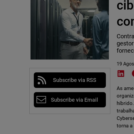
ci
co
Contra
gestor
fornec
19 Agos
Shar
Subscribe via RSS
As amea
organiz
Subscribe via Email
híbrido
trabal
Cyberse
torna a