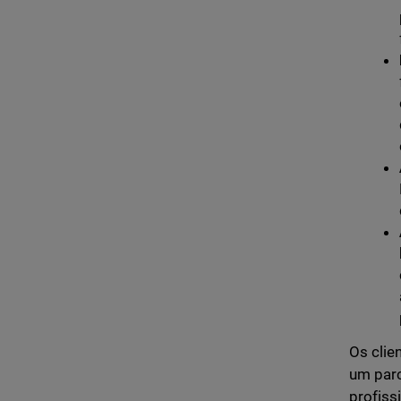
Os clie
um parc
profiss