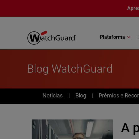
Pular para o conteúdo principal
Apre
Plataforma
Blog WatchGuard
News
Noticias
Blog
Prêmios e Reco
A 