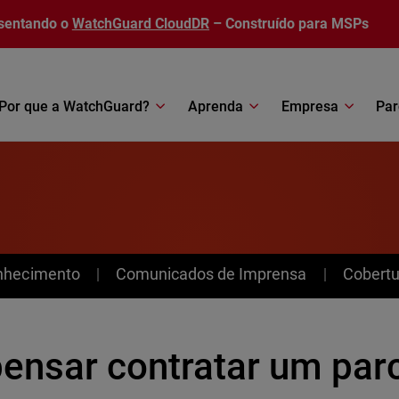
sentando o
WatchGuard CloudDR
– Construído para MSPs
Por que a WatchGuard?
Aprenda
Empresa
Par
nhecimento
Comunicados de Imprensa
Cobertu
pensar contratar um par