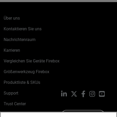
Über uns
Kontaktieren Sie uns
Nachrichtenraum
Karrieren
Vergleichen Sie Geräte Firebox
Größenwerkzeug Firebox
Produktliste & SKUs
Support
LinkedIn
X
Facebook
Instagram
YouTu
Trust Center
PSIRT
Schreiben Sie uns