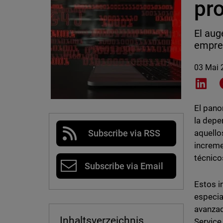
pro
El aug
empres
03 Mai 
Shar
El pano
la depe
aquello
Subscribe via RSS
increme
técnico
Subscribe via Email
Estos i
especia
avanzad
Inhaltsverzeichnis
Service