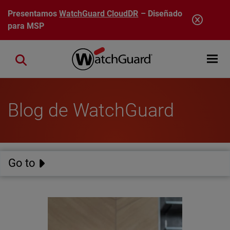
Pasar al contenido principal
Presentamos
WatchGuard CloudDR
– Diseñado
para MSP
Open mobi
Close search
Blog de WatchGuard
Go to