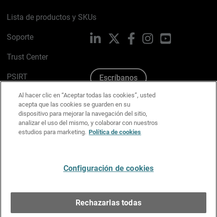
Lista de productos y SKUs
Soporte
LinkedIn
X
Facebook
Instagram
YouTube
Trust Center
PSIRT
Escríbanos
Al hacer clic en “Aceptar todas las cookies”, usted
Política de cookies
acepta que las cookies se guarden en su
dispositivo para mejorar la navegación del sitio,
Política de privacidad
analizar el uso del mismo, y colaborar con nuestros
estudios para marketing.
Política de cookies
Kit de medios y marca
Preferencias de correo
Configuración de cookies
Español
Rechazarlas todas