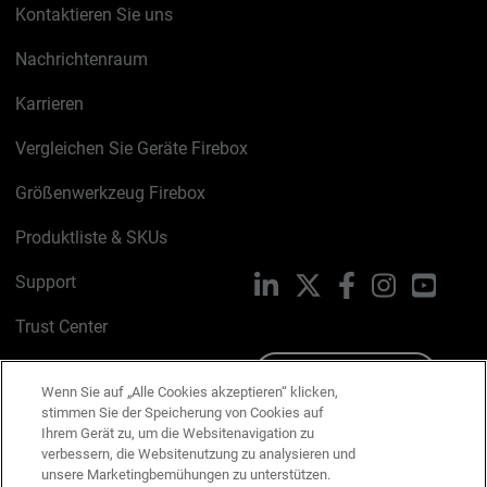
Kontaktieren Sie uns
Nachrichtenraum
Karrieren
Vergleichen Sie Geräte Firebox
Größenwerkzeug Firebox
Produktliste & SKUs
Support
LinkedIn
X
Facebook
Instagram
YouTu
Trust Center
PSIRT
Schreiben Sie uns
Wenn Sie auf „Alle Cookies akzeptieren“ klicken,
stimmen Sie der Speicherung von Cookies auf
Cookie-Richtlinie
Ihrem Gerät zu, um die Websitenavigation zu
verbessern, die Websitenutzung zu analysieren und
Datenschutzrichtlinie
unsere Marketingbemühungen zu unterstützen.