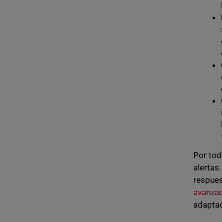
Por tod
alertas
respues
avanzada
adaptad