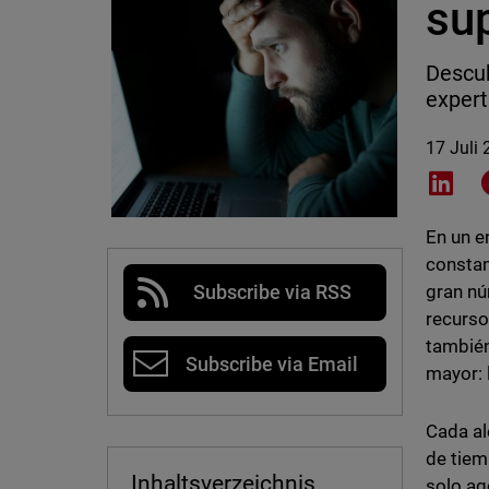
sup
Descub
expert
17 Juli
Shar
En un e
constan
gran nú
Subscribe via RSS
recurso
también
Subscribe via Email
mayor: 
Cada al
de tiem
Inhaltsverzeichnis
solo ag