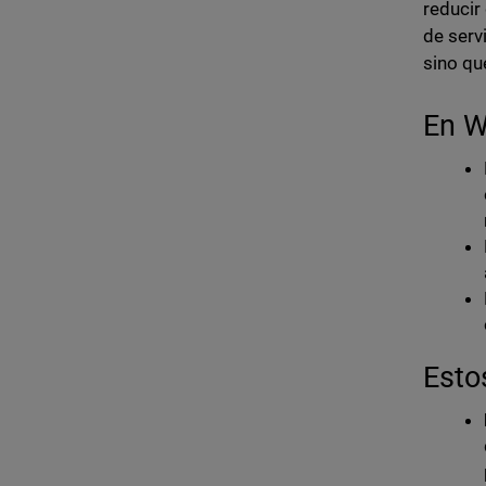
reducir
de serv
sino qu
En W
Esto