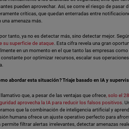
cantes pueden aprovechar. Así, se corre el riesgo de pasar d
ramente críticas, que quedan enterradas entre notificaciones
en una amenaza más.
, por tanto, ya no es detectar más, sino detectar mejor. Seg
 su superficie de ataque
. Esta cifra revela una gran oportu
lmente en un momento en el que tanto las empresas como 
 constante por optimizar recursos, escalar sus operacione
a.
mo abordar esta situación? Triaje basado en IA y supervi
 llamativo que, a pesar de las ventajas que ofrece
, solo el 
guridad aprovecha la IA para reducir los falsos positivos
. U
ramos que la combinación de inteligencia artificial y apre
sión humana ofrece un ajuste operativo perfecto para afront
a permite filtrar alertas irrelevantes, detectar amenazas rea