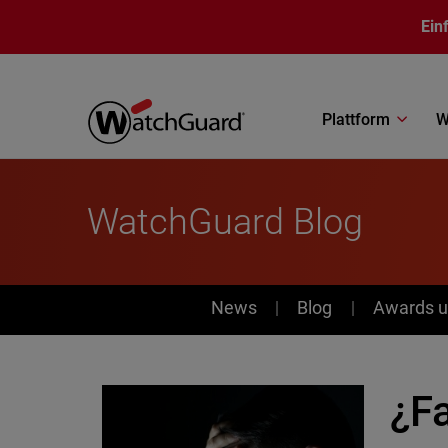
Direkt zum Inhalt
Ein
Plattform
W
WatchGuard Blog
News
News
Blog
Awards u
¿F