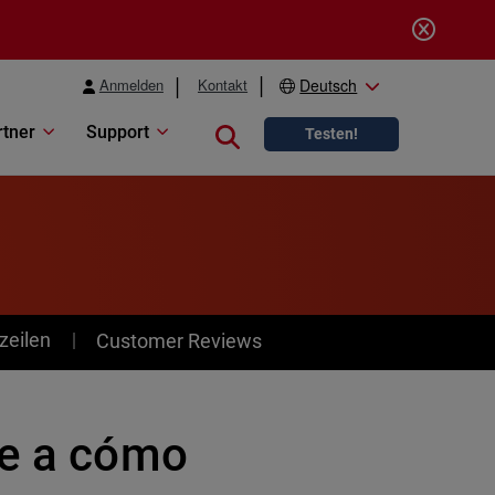
Anmelden
Kontakt
Deutsch
rtner
Support
Close search
Testen!
zeilen
Customer Reviews
de a cómo