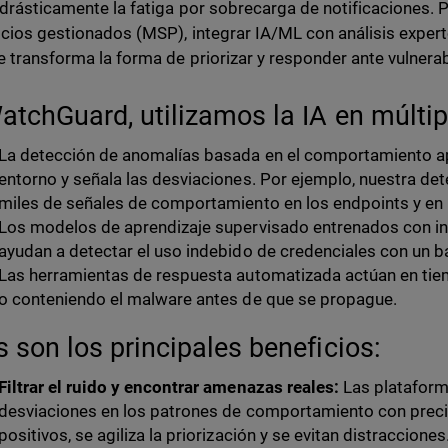
 drásticamente la fatiga por sobrecarga de notificaciones.
icios gestionados (MSP), integrar IA/ML con análisis experto
e transforma la forma de priorizar y responder ante vulnera
atchGuard, utilizamos la IA en múlti
La detección de anomalías basada en el comportamiento ap
entorno y señala las desviaciones. Por ejemplo, nuestra det
miles de señales de comportamiento en los endpoints y en
Los modelos de aprendizaje supervisado entrenados con i
ayudan a detectar el uso indebido de credenciales con un baj
Las herramientas de respuesta automatizada actúan en tiem
o conteniendo el malware antes de que se propague.
s son los principales beneficios:
Filtrar el ruido y encontrar amenazas reales:
Las plataform
desviaciones en los patrones de comportamiento con precis
positivos, se agiliza la priorización y se evitan distraccion