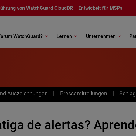
führung von
WatchGuard CloudDR
– Entwickelt für MSPs
arum WatchGuard?
Lernen
Unternehmen
Pa
nd Auszeichnungen
Pressemitteilungen
Schlag
atiga de alertas? Apren