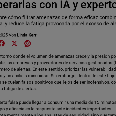
erarlas con IA y expert
re cómo filtrar amenazas de forma eficaz combin
a, y reduce la fatiga provocada por el exceso de al
 2025
Von
Linda Kerr
e on LinkedIn
Share on Facebook
Share on X
Share on Reddit
ntorno donde el volumen de amenazas crece y la presión por
te, las empresas y proveedores de servicios gestionados 
mero de alertas. En este sentido, priorizar las vulnerabilida
s y un análisis minucioso. Sin embargo, dentro de este fluj
 se cuelan falsos positivos que, lejos de ser inofensivos, 
la fatiga de alertas.
erta falsa puede llegar a consumir una media de 15 minutos
po y eficacia en la respuesta ante incidentes importantes. 
ota mentalmente a los analistas de seguridad, sino que ta