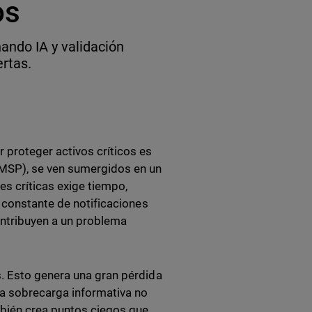
os
ando IA y validación
ertas.
 proteger activos críticos es
(MSP), se ven sumergidos en un
des críticas exige tiempo,
o constante de notificaciones
contribuyen a un problema
. Esto genera una gran pérdida
La sobrecarga informativa no
mbién crea puntos ciegos que