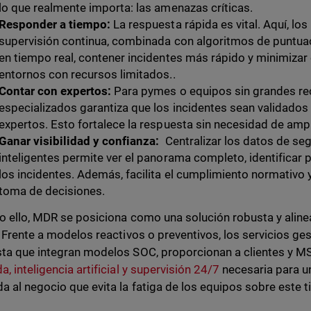
lo que realmente importa: las amenazas críticas.
Responder a tiempo:
La respuesta rápida es vital. Aquí, l
supervisión continua, combinada con algoritmos de puntuac
en tiempo real, contener incidentes más rápido y minimizar 
entornos con recursos limitados..
Contar con expertos:
Para pymes o equipos sin grandes rec
especializados garantiza que los incidentes sean validados
expertos. Esto fortalece la respuesta sin necesidad de ampli
Ganar visibilidad y confianza:
Centralizar los datos de se
inteligentes permite ver el panorama completo, identificar 
los incidentes. Además, facilita el cumplimiento normativo 
toma de decisiones.
o ello, MDR se posiciona como una solución robusta y alinea
. Frente a modelos reactivos o preventivos, los servicios g
ta que integran modelos SOC, proporcionan a clientes y M
, inteligencia artificial y supervisión 24/7
necesaria para u
a al negocio que evita la fatiga de los equipos sobre este ti