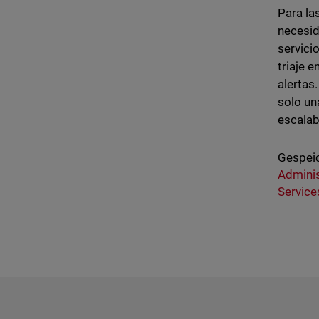
Para la
necesid
servici
triaje 
alertas
solo un
escalab
Gespeic
Admini
Service