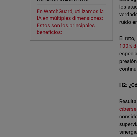
los ata
En WatchGuard, utilizamos la
verdade
IA en múltiples dimensiones:
ruido 
Estos son los principales
beneficios:
El reto
100% de
especia
presión
continu
H2: ¿Có
Resulta
ciberse
conside
supervi
sinergi