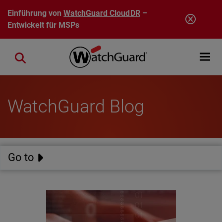
Direkt zum Inhalt
Einführung von
WatchGuard CloudDR
–
Entwickelt für MSPs
Open mobi
Close search
WatchGuard Blog
Go to