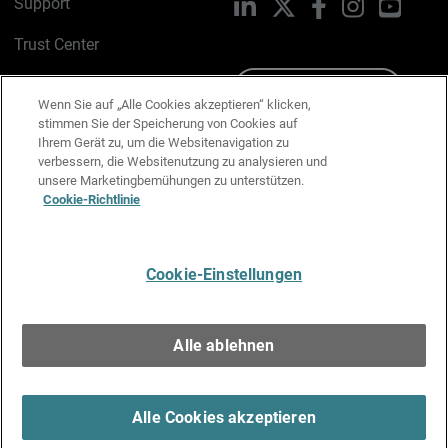
Support
LinkedIn
X
Facebook
Instagram
YouTu
Trust Center
PSIRT
Schreiben Sie uns
Wenn Sie auf „Alle Cookies akzeptieren“ klicken,
stimmen Sie der Speicherung von Cookies auf
Cookie-Richtlinie
Ihrem Gerät zu, um die Websitenavigation zu
verbessern, die Websitenutzung zu analysieren und
Datenschutzrichtlinie
unsere Marketingbemühungen zu unterstützen.
Cookie-Richtlinie
Media & Brand Kit
E-Mail-Präferenzen verwalten
Cookie-Einstellungen
Deutsch
Alle ablehnen
Copyright © 1996-2026 WatchGuard Technologies, Inc. Alle
Rechte vorbehalten.
Terms of Use >
Alle Cookies akzeptieren