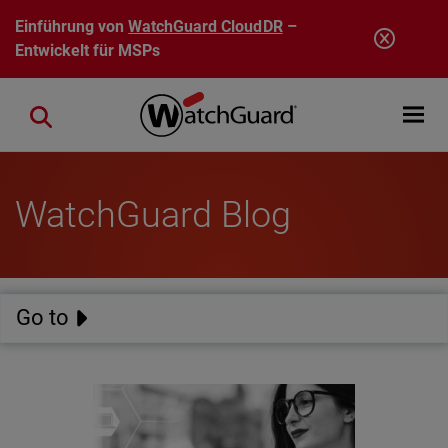
Direkt zum Inhalt
Einführung von
WatchGuard CloudDR
–
Entwickelt für MSPs
Open mobi
Close search
WatchGuard Blog
Go to