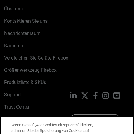
Über uns
Kontaktieren Sie uns
Nachrichtenraum
Karrieren
Vergleichen Sie Geräte Firebox
Größenwerkzeug Firebox
Produktliste & SKUs
Support
LinkedIn
X
Facebook
Instagram
YouTu
Trust Center
PSIRT
Schreiben Sie uns
Wenn Sie auf „Alle Cookies akzeptieren“ klicken,
stimmen Sie der Speicherung von Cookies auf
Cookie-Richtlinie