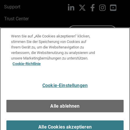
Support
LinkedIn
X
Facebook
Instagram
YouTu
Trust Center
PSIRT
Schreiben Sie uns
Wenn Sie auf „Alle Cookies akzeptieren“ klicken,
stimmen Sie der Speicherung von Cookies auf
Cookie-Richtlinie
Ihrem Gerät zu, um die Websitenavigation zu
verbessern, die Websitenutzung zu analysieren und
Datenschutzrichtlinie
unsere Marketingbemühungen zu unterstützen.
Cookie-Richtlinie
Media & Brand Kit
E-Mail-Präferenzen verwalten
Cookie-Einstellungen
Deutsch
Alle ablehnen
Copyright © 1996-2026 WatchGuard Technologies, Inc. Alle
Rechte vorbehalten.
Terms of Use >
Alle Cookies akzeptieren