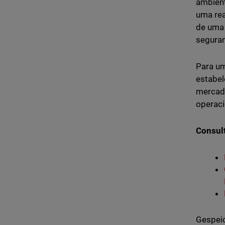
ambient
uma rea
de uma 
segura
Para um
estabel
mercado
operaci
Consul
Gespeic