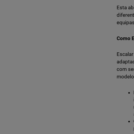
Esta ab
diferen
equipas
Como E
Escalar
adaptad
com ser
modelo 