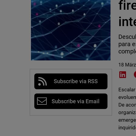
fir
in
Descub
para e
compl
18 März
Shar
Subscribe via RSS
Escala
evoluem
Subscribe via Email
De aco
organiz
emergen
inquiri