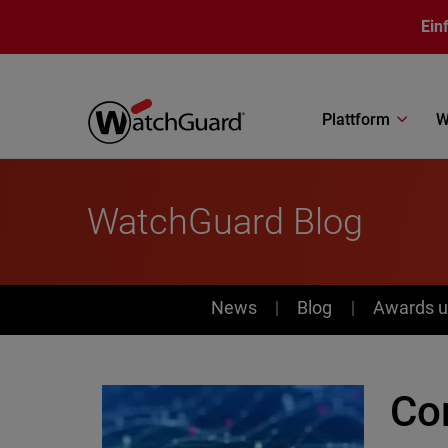
Direkt zum Inhalt
Ein
Plattform
W
WatchGuard Blog
News
News
Blog
Awards u
Co