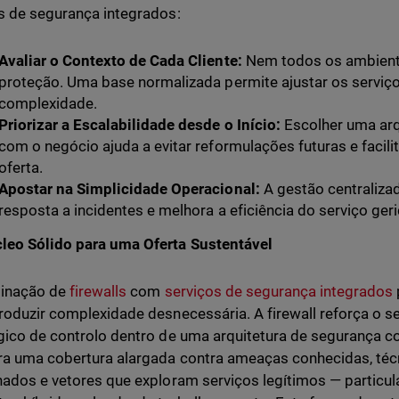
s de segurança integrados:
Avaliar o Contexto de Cada Cliente:
Nem todos os ambient
proteção. Uma base normalizada permite ajustar os serviç
complexidade.
Priorizar a Escalabilidade desde o Início:
Escolher uma arq
com o negócio ajuda a evitar reformulações futuras e facil
oferta.
Apostar na Simplicidade Operacional:
A gestão centralizad
resposta a incidentes e melhora a eficiência do serviço geri
eo Sólido para uma Oferta Sustentável
inação de
firewalls
com
serviços de segurança integrados
roduzir complexidade desnecessária. A firewall reforça o 
gico de controlo dentro de uma arquitetura de segurança
a uma cobertura alargada contra ameaças conhecidas, técn
nados e vetores que exploram serviços legítimos — particu