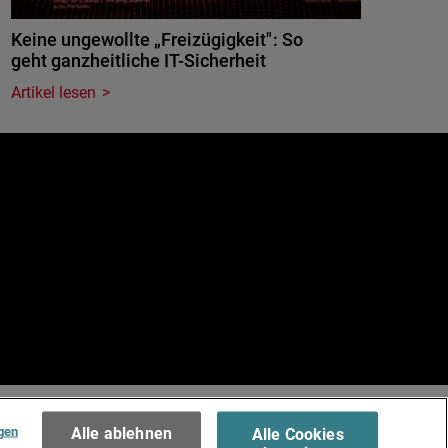
Keine ungewollte „Freizügigkeit": So
geht ganzheitliche IT-Sicherheit
Artikel lesen
e
.
Terms of Use >
gen
Alle ablehnen
Alle Cookies