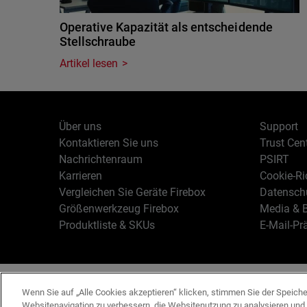
Operative Kapazität als entscheidende
Stellschraube
Artikel lesen
Über uns
Support
Kontaktieren Sie uns
Trust Cen
Nachrichtenraum
PSIRT
Karrieren
Cookie-Ric
Vergleichen Sie Geräte Firebox
Datenschu
Größenwerkzeug Firebox
Media & B
Produktliste & SKUs
E-Mail-Pr
Deutsch
Copyright © 19
Wenn Sie auf „Alle Cookies akzeptieren“ klicken, stimmen Sie der Speich
Websitenavigation zu verbessern, die Websitenutzung zu analysieren un