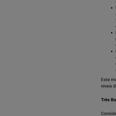
Este mo
níveis 
Três B
Conside