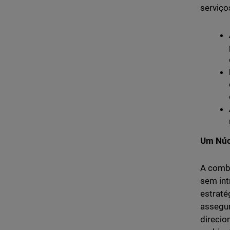
serviço
Um Núcl
A comb
sem int
estraté
assegur
direcio