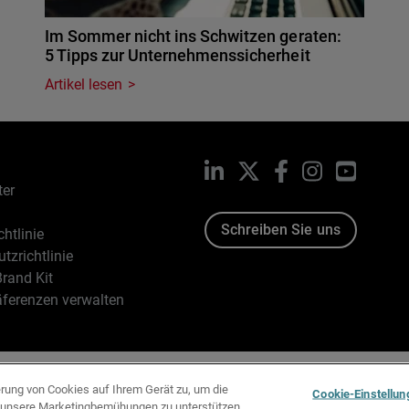
Im Sommer nicht ins Schwitzen geraten:
5 Tipps zur Unternehmenssicherheit
Artikel lesen
LinkedIn
X
Facebook
Instagram
YouTub
ter
Schreiben Sie uns
htlinie
tzrichtlinie
rand Kit
äferenzen verwalten
96-2026 WatchGuard Technologies, Inc. Alle Rechte vorbehalten
erung von Cookies auf Ihrem Gerät zu, um die
Cookie-Einstellun
d unsere Marketingbemühungen zu unterstützen.