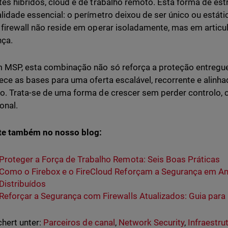
es híbridos, cloud e de trabalho remoto. Esta forma de es
lidade essencial: o perímetro deixou de ser único ou estát
firewall não reside em operar isoladamente, mas em artic
nça.
 MSP, esta combinação não só reforça a proteção entregu
ece as bases para uma oferta escalável, recorrente e alinh
. Trata-se de uma forma de crescer sem perder controlo, c
onal.
te também no nosso blog:
Proteger a Força de Trabalho Remota: Seis Boas Práticas
Como o Firebox e o FireCloud Reforçam a Segurança em Am
Distribuídos
Reforçar a Segurança com Firewalls Atualizados: Guia par
hert unter:
Parceiros de canal
,
Network Security
,
Infraestru