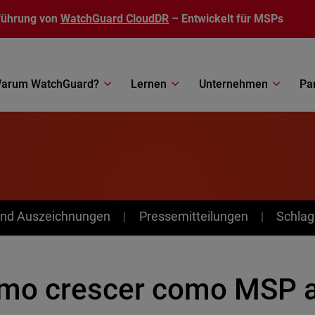
führung von
WatchGuard CloudDR
– Entwickelt für MSPs
arum WatchGuard?
Lernen
Unternehmen
Pa
nd Auszeichnungen
Pressemitteilungen
Schlag
mo crescer como MSP 