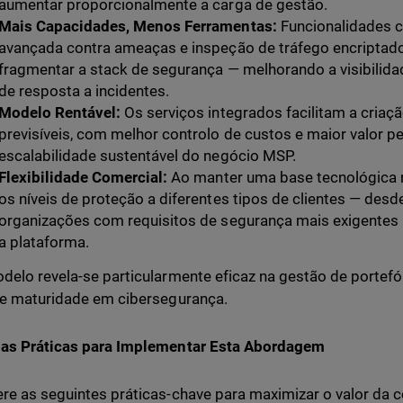
aumentar proporcionalmente a carga de gestão.
Mais Capacidades, Menos Ferramentas:
Funcionalidades c
avançada contra ameaças e inspeção de tráfego encripta
fragmentar a stack de segurança — melhorando a visibilid
de resposta a incidentes.
Modelo Rentável:
Os serviços integrados facilitam a criaçã
previsíveis, com melhor controlo de custos e maior valor
escalabilidade sustentável do negócio MSP.
Flexibilidade Comercial:
Ao manter uma base tecnológica no
os níveis de proteção a diferentes tipos de clientes — des
organizações com requisitos de segurança mais exigentes
a plataforma.
delo revela-se particularmente eficaz na gestão de portefó
de maturidade em cibersegurança.
oas Práticas para Implementar Esta Abordagem
re as seguintes práticas-chave para maximizar o valor da 