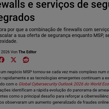
ewalls e serviços de se
tegrados
ra por que a combinação de firewalls com serviço
scalar a sua oferta de segurança enquanto MSP, 
exidade.
 2026
Von
The Editor
e on LinkedIn
Share on Facebook
Share on X
Share on Reddit
r um negócio MSP tornou-se cada vez mais complexo num 
 rapidamente e as tecnologias emergentes continuam a exp
rdo com o
Global Cybersecurity Outlook 2026 do World E
ações identificam a rápida evolução do panorama de amea
tes como o principal desafio para reforçar a ciberresiliên
dos observaram um aumento generalizado de fraudes online 