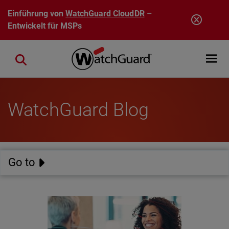
Direkt zum Inhalt
Einführung von
WatchGuard CloudDR
–
Entwickelt für MSPs
Open mobi
Close search
WatchGuard Blog
Go to