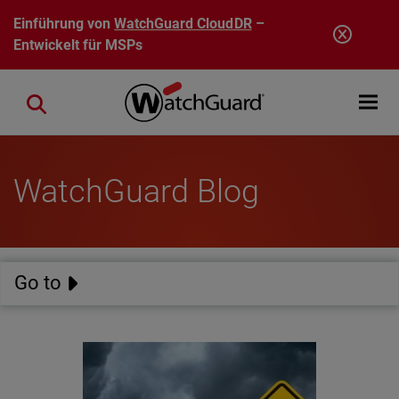
Direkt zum Inhalt
Einführung von
WatchGuard CloudDR
–
Entwickelt für MSPs
Open mobi
Close search
WatchGuard Blog
Go to