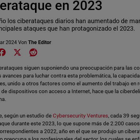
berataque en 2023
ño los ciberataques diarios han aumentado de man
incipales ataques que han protagonizado el 2023.
ar 2024
Von
The Editor
e on LinkedIn
Share on Facebook
Share on X
Share on Reddit
erataques siguen suponiendo una preocupación para las co
 avances para luchar contra esta problemática, la capacid
es, unido a otros factores como el aumento del trabajo en 
de dispositivos con acceso a Internet, hace que la ciberdel
ma.
e, según un estudio de
Cybersecurity Ventures
, cada 39 seg
aque durante este 2023, lo que supone más de 2.200 casos a
orrespondientes a 2022, año en el que se produjo un cibe
 preocupa a los profesionales del sector, los cuales se en