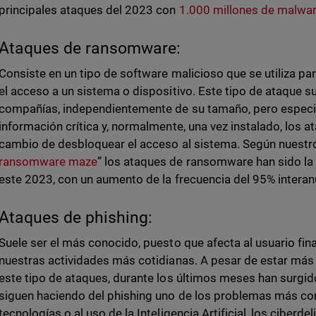
principales ataques del 2023 con
1.000 millones de malwar
Ataques de ransomware:
Consiste en un tipo de software malicioso que se utiliza par
el acceso a un sistema o dispositivo. Este tipo de ataque su
compañías, independientemente de su tamaño, pero especi
información crítica y, normalmente, una vez instalado, los a
cambio de desbloquear el acceso al sistema. Según nuestr
ransomware maze
” los ataques de ransomware han sido la
este 2023, con un aumento de la frecuencia del 95% interan
Ataques de phishing:
Suele ser el más conocido, puesto que afecta al usuario fina
nuestras actividades más cotidianas. A pesar de estar más
este tipo de ataques, durante los últimos meses han surg
siguen haciendo del phishing uno de los problemas más co
tecnologías o al uso de la Inteligencia Artificial, los ciberd