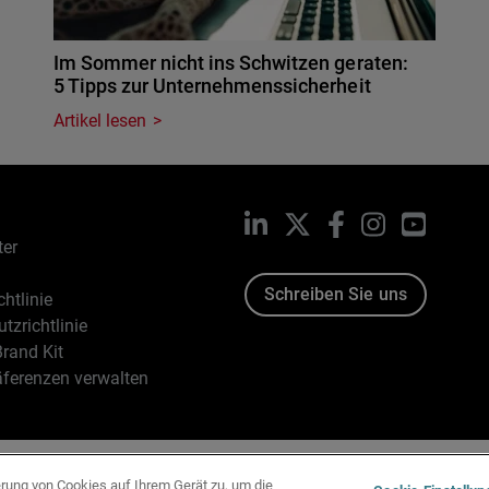
Im Sommer nicht ins Schwitzen geraten:
5 Tipps zur Unternehmenssicherheit
Artikel lesen
LinkedIn
X
Facebook
Instagram
YouTub
ter
Schreiben Sie uns
htlinie
tzrichtlinie
rand Kit
äferenzen verwalten
96-2026 WatchGuard Technologies, Inc. Alle Rechte vorbehalten
erung von Cookies auf Ihrem Gerät zu, um die