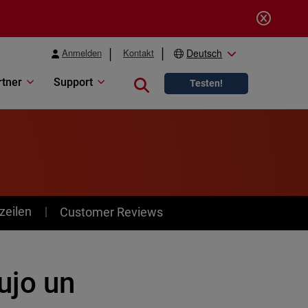
Anmelden
Kontakt
Deutsch
rtner
Support
Close search
Testen!
zeilen
Customer Reviews
ujo un