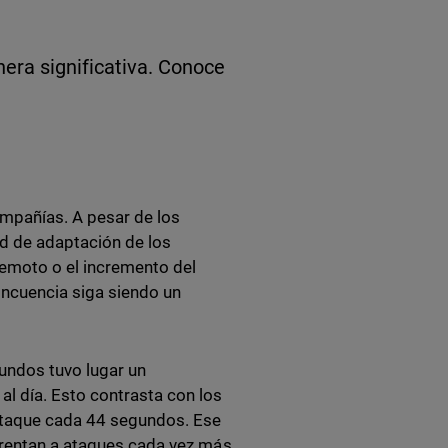
era significativa. Conoce
mpañías. A pesar de los
ad de adaptación de los
remoto o el incremento del
incuencia siga siendo un
undos tuvo lugar un
l día. Esto contrasta con los
rataque cada 44 segundos. Ese
frentan a ataques cada vez más