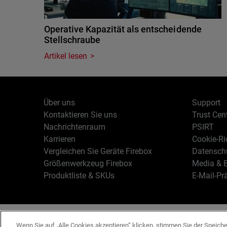
Operative Kapazität als entscheidende
Stellschraube
Artikel lesen
Über uns
Support
Kontaktieren Sie uns
Trust Cen
Nachrichtenraum
PSIRT
Karrieren
Cookie-Ric
Vergleichen Sie Geräte Firebox
Datenschu
Größenwerkzeug Firebox
Media & B
Produktliste & SKUs
E-Mail-Pr
Deutsch
Copyright © 19
Wenn Sie auf „Alle Cookies akzeptieren“ klicken, stimmen Sie der Speich