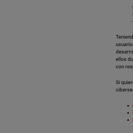
Teniend
usuario
desarro
ellos d
con res
Si quie
ciberse