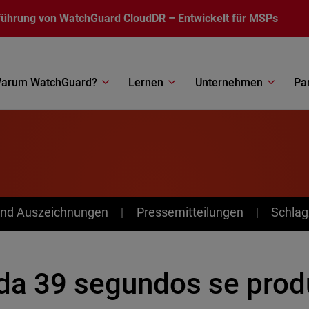
führung von
WatchGuard CloudDR
– Entwickelt für MSPs
arum WatchGuard?
Lernen
Unternehmen
Pa
nd Auszeichnungen
Pressemitteilungen
Schlag
da 39 segundos se prod