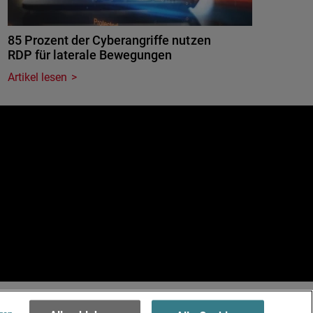
85 Prozent der Cyberangriffe nutzen
RDP für laterale Bewegungen
Artikel lesen
e
.
Terms of Use >