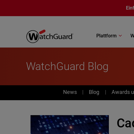
Direkt zum Inhalt
Ein
Plattform
W
WatchGuard Blog
News
News
Blog
Awards u
Ca