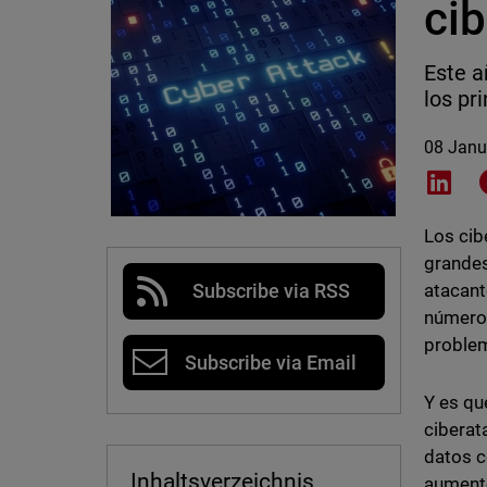
ci
Este a
los pr
08 Janu
Shar
Los cib
grandes
atacant
Subscribe via RSS
número 
proble
Subscribe via Email
Y es qu
ciberat
datos c
Inhaltsverzeichnis
aumento