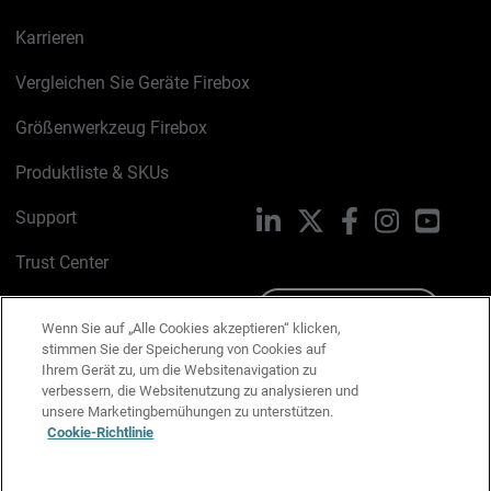
Karrieren
Vergleichen Sie Geräte Firebox
Größenwerkzeug Firebox
Produktliste & SKUs
Support
LinkedIn
X
Facebook
Instagram
YouTu
Trust Center
PSIRT
Schreiben Sie uns
Wenn Sie auf „Alle Cookies akzeptieren“ klicken,
stimmen Sie der Speicherung von Cookies auf
Cookie-Richtlinie
Ihrem Gerät zu, um die Websitenavigation zu
verbessern, die Websitenutzung zu analysieren und
Datenschutzrichtlinie
unsere Marketingbemühungen zu unterstützen.
Cookie-Richtlinie
Media & Brand Kit
E-Mail-Präferenzen verwalten