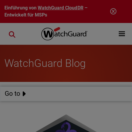
Direkt zum Inhalt
Einführung von
WatchGuard CloudDR
–
Entwickelt für MSPs
Open mobi
Close search
WatchGuard Blog
Go to