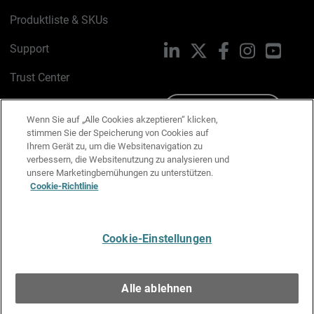
Produktliste & SKUs
Support
LinkedIn
X
Facebook
Instagram
YouTu
Trust Center
PSIRT
Schreiben Sie uns
Wenn Sie auf „Alle Cookies akzeptieren“ klicken,
stimmen Sie der Speicherung von Cookies auf
Cookie-Richtlinie
Ihrem Gerät zu, um die Websitenavigation zu
verbessern, die Websitenutzung zu analysieren und
Datenschutzrichtlinie
unsere Marketingbemühungen zu unterstützen.
Cookie-Richtlinie
Media & Brand Kit
E-Mail-Präferenzen verwalten
Cookie-Einstellungen
Deutsch
Alle ablehnen
Copyright © 1996-2026 WatchGuard Technologies, Inc. Alle